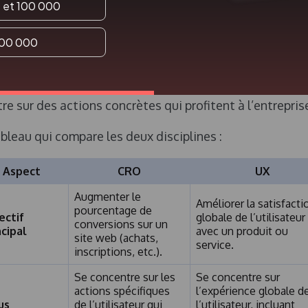
 et 100 000
et mesures de succès diffèrent.
L’UX se concentre sur
e de l’expérience utilisateur, cherchant à créer des
100 000
rs fluides et agréables. En revanche, le CRO est plu
, visant à transformer les visiteurs en clients ou en
’UX s’intéresse à la satisfaction globale de l’utilisateu
re sur des actions concrètes qui profitent à l’entrepris
ableau qui compare les deux disciplines :
Aspect
CRO
UX
Augmenter le
Améliorer la satisfacti
pourcentage de
ectif
globale de l’utilisateur
conversions sur un
ncipal
avec un produit ou
site web (achats,
service.
inscriptions, etc.).
Se concentre sur les
Se concentre sur
actions spécifiques
l’expérience globale d
us
de l’utilisateur qui
l’utilisateur, incluant