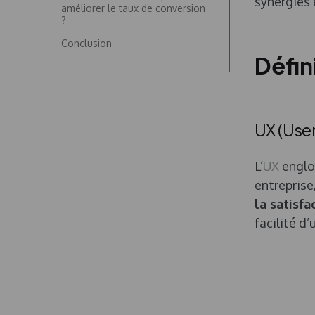
synergies 
améliorer le taux de conversion
?
Conclusion
Défin
UX (Use
L’
UX
englob
entreprise
la satisfa
facilité d’