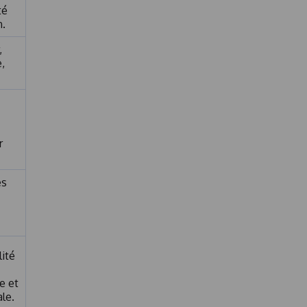
té
n.
,
,
r
es
lité
e et
ale.