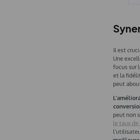
Syner
Il est cru
Une excell
focus sur 
et la fidé
peut about
L’améliora
conversio
peut non s
le taux de
l’utilisat