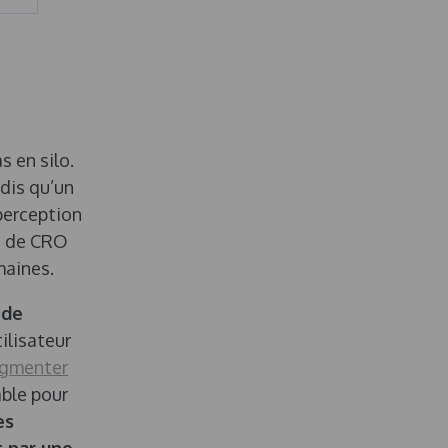
s en silo.
dis qu’un
perception
us de CRO
maines.
 de
ilisateur
gmenter
able pour
es