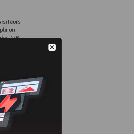
isiteurs
lir un
t des A/B
r les
nt
ux de
approches,