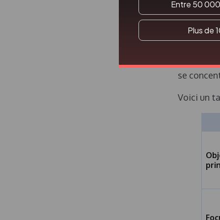
Entre 50 000
processus 
l’ensembl
Plus de 
utilisateu
spécifique
Alors que l
se concent
Voici un t
Obj
pri
Foc