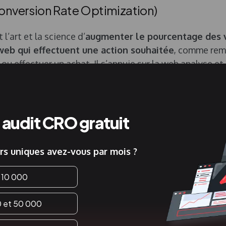
nversion Rate Optimization)
l’art et la science d’
augmenter le pourcentage des v
 web qui effectuent une action souhaitée
, comme remp
 ou effectuer un achat. Il s’appuie sur la web analyse e
 apporter des modifications au site web afin d’améliore
s.
e ces définitions, nous comprenons vite que les deux so
audit CRO gratuit
 liés car un changement dans l’UX peut impacter le ta
 et vice versa.
rs uniques avez-vous par mois ?
 10 000
rences entre le CRO et l’UX
0 et 50 000
’UX et le CRO partagent des objectifs communs, leurs 