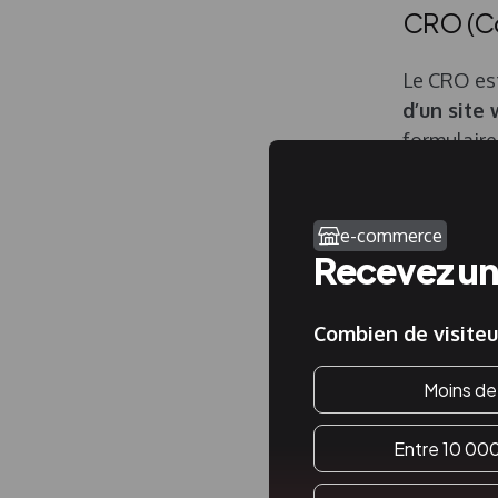
CRO (Co
Le CRO est 
d’un site
formulaire
tests pour
conversion
e-commerce
À partir d
Recevez un 
intimement
conversion
Combien de visiteu
Moins de
Diffé
Entre 10 00
Bien que l